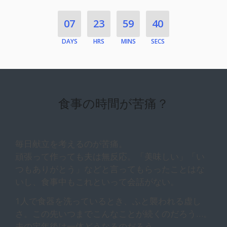
07
23
59
39
DAYS
HRS
MINS
SECS
食事の時間が苦痛？
毎日献立を考えるのが苦痛。
頑張って作っても夫は無反応。「美味しい」「い
つもありがとう」などと言ってもらったことはな
いし、食事中もこれといって会話がない。
1人で食器を洗っているとき、ふと襲われる虚し
さ。この先いつまでこんなことが続くのだろう…。
夫の定年後は一体どうなるのだろう…。