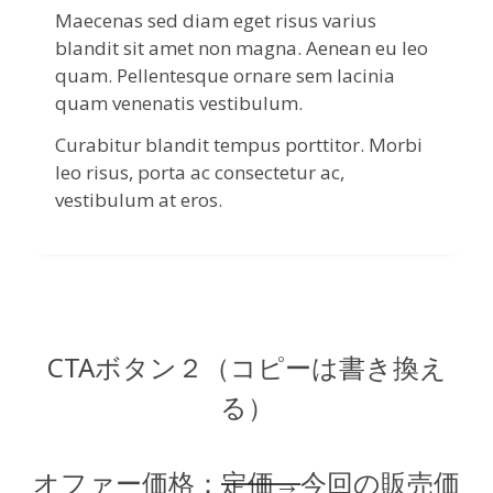
Maecenas sed diam eget risus varius
blandit sit amet non magna. Aenean eu leo
quam. Pellentesque ornare sem lacinia
quam venenatis vestibulum.
Curabitur blandit tempus porttitor. Morbi
leo risus, porta ac consectetur ac,
vestibulum at eros.
CTAボタン２（コピーは書き換え
る）
オファー価格：
定価→
今回の販売価